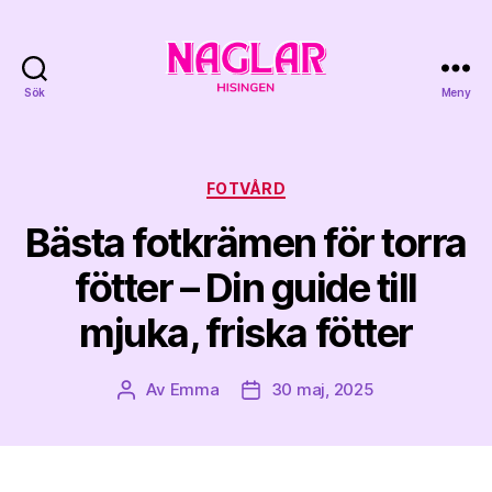
Sök
Meny
Naglar
Hisingen
Kategorier
FOTVÅRD
Bästa fotkrämen för torra
fötter – Din guide till
mjuka, friska fötter
Av
Emma
30 maj, 2025
Inläggsförfattare
Inläggsdatum