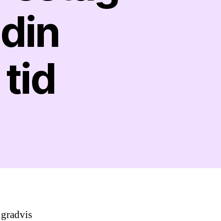
din
tid
 gradvis