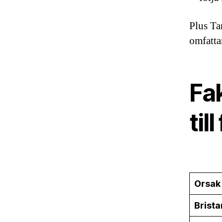
Plus Ta
omfatta
Fa
ti
Orsak
Brist