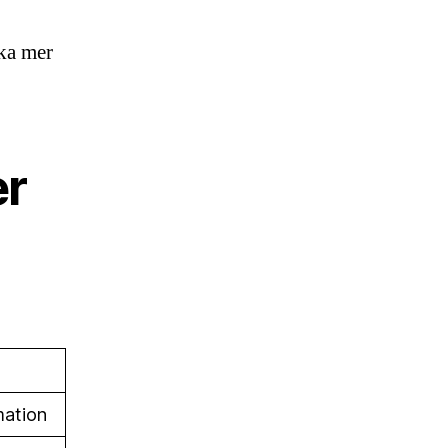
ika mer
er
mation