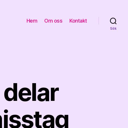
Hem
Om oss
Kontakt
Sök
 delar
misstag