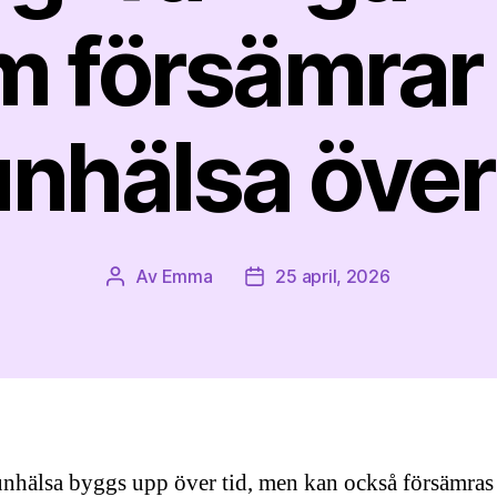
m försämrar 
nhälsa över 
Av
Emma
25 april, 2026
Inläggsförfattare
Inläggsdatum
hälsa byggs upp över tid, men kan också försämras