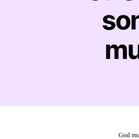
so
mu
God mun