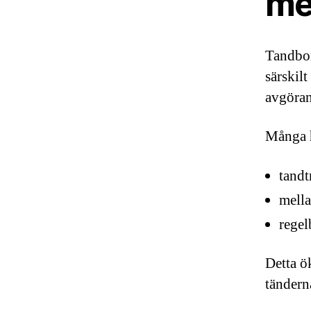
me
Tandbor
särskilt
avgöran
Många 
tandt
mell
rege
Detta ö
tändern