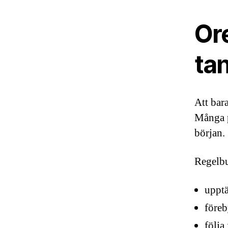
Or
ta
Att bara
Många p
början.
Regelbu
upptä
föreb
följa