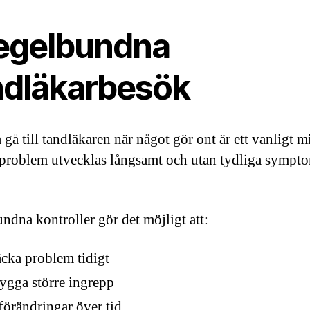
egelbundna
ndläkarbesök
 gå till tandläkaren när något gör ont är ett vanligt m
roblem utvecklas långsamt och utan tydliga sympto
ndna kontroller gör det möjligt att:
cka problem tidigt
ygga större ingrepp
 förändringar över tid