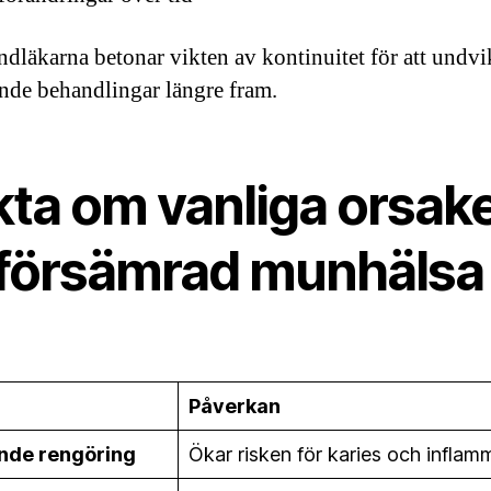
ndläkarna betonar vikten av kontinuitet för att undv
nde behandlingar längre fram.
kta om vanliga orsak
ll försämrad munhälsa
Påverkan
ande rengöring
Ökar risken för karies och inflam