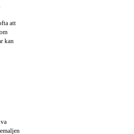
i
fta att
 om
ar kan
lva
å emaljen