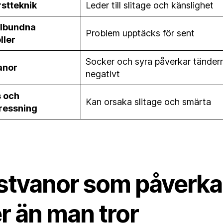
rstteknik
Leder till slitage och känslighet
lbundna
Problem upptäcks för sent
ller
Socker och syra påverkar tänder
anor
negativt
s och
Kan orsaka slitage och smärta
ressning
stvanor som påverka
r än man tror