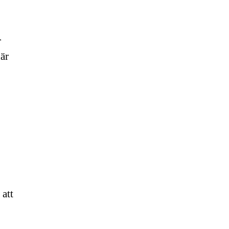
r
där
 att