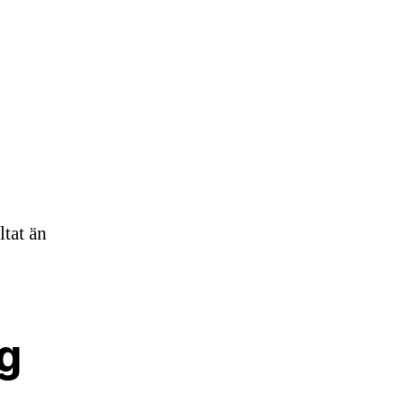
ltat än
g