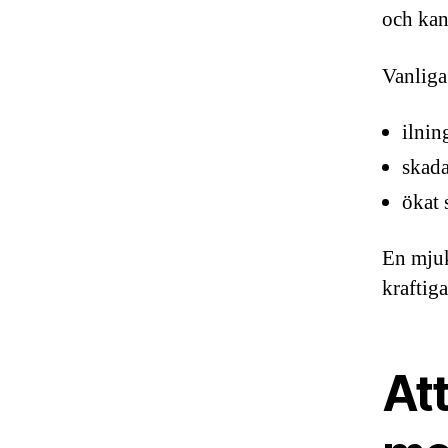
och kan 
Vanliga
ilnin
skada
ökat 
En mjuk 
kraftiga
At