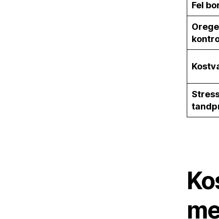
Fel bo
Orege
kontro
Kostv
Stres
tandp
Ko
me