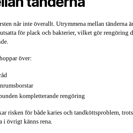
llan tänderna
sten når inte överallt. Utrymmena mellan tänderna ä
 utsatta för plack och bakterier, vilket gör rengöring 
de.
hoppar över:
råd
anrumsborstar
lbunden kompletterande rengöring
kar risken för både karies och tandköttsproblem, trots
a i övrigt känns rena.