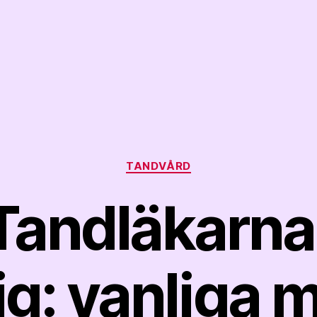
Kategorier
TANDVÅRD
Tandläkarna
g: vanliga 