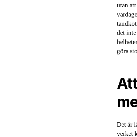
utan at
vardage
tandköt
det int
helhete
göra sto
Att
med
Det är l
verket k