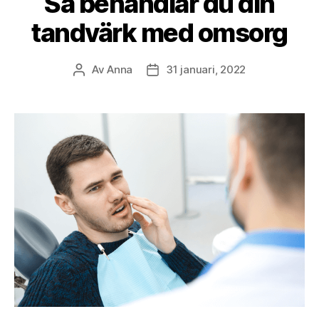
Så behandlar du din
tandvärk med omsorg
Av
Anna
31 januari, 2022
Inläggsförfattare
Inläggsdatum