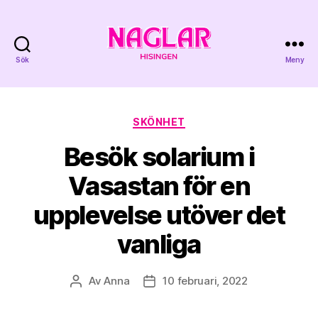
Sök
Meny
Naglar
Hisingen
Kategorier
SKÖNHET
Besök solarium i
Vasastan för en
upplevelse utöver det
vanliga
Av
Anna
10 februari, 2022
Inläggsförfattare
Inläggsdatum