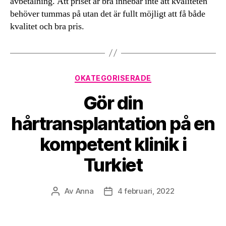
avbetalning. Att priset är bra innebär inte att kvaliteten
behöver tummas på utan det är fullt möjligt att få både
kvalitet och bra pris.
Kategorier
OKATEGORISERADE
Gör din
hårtransplantation på en
kompetent klinik i
Turkiet
Av
Anna
4 februari, 2022
Inläggsförfattare
Inläggsdatum