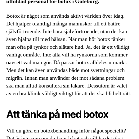
utbildad personal för botox i Göteborg.
Botox är något som används aktivt världen över idag.
Det hjälper ofantligt många människor till ett bättre
självförtroende. Inte bara självförtroende, utan det kan
även hjälpa till med hälsan. När man hör botox tänker
man ofta på rynkor och slätare hud. Ja, det är ett väldigt
vanligt område. Inte alla vill ha rynkorna som kommer
oavsett vad man gör. Då passar botox alldeles utmärkt.
Men det kan även användas både mot svettningar och
migrän. Innan man använder det mot sådana problem
ska man alltid konsultera sin läkare. Dessutom är valet
av en bra klinik väldigt viktigt för att det ska bli helt rätt.
Att tänka på med botox
Vill du göra en botoxbehandling inför något speciellt?
Det är inte som om du fixar håret och vill ha det gjort